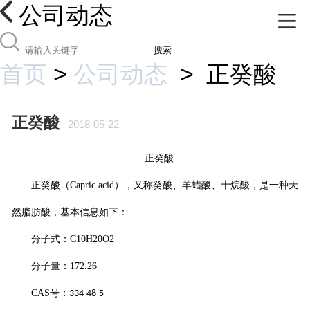
公司动态
搜索
首页
>
公司动态
>
正癸酸
正癸酸
2018-05-22
正癸酸
正癸酸
（
Capric acid
），又称癸酸、羊蜡酸、十烷酸，是一种天
然脂肪酸，基本信息如下：
分子式：
C10H20O2
分子量：
172.26
CAS
号：
334-48-5