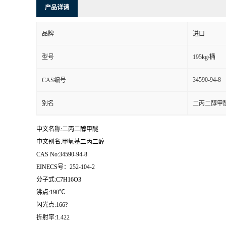
产品详请
品牌
进口
型号
195kg/桶
34590-94-8
CAS编号
别名
二丙二醇甲醚
中文名称:二丙二醇甲醚
中文别名:甲氧基二丙二醇
CAS No:34590-94-8
EINECS号：252-104-2
分子式:C7H16O3
沸点:190℃
闪光点:166?
折射率:1.422