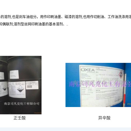
的溶剂,也是刹车油组分。用作印刷油墨、磁漆的溶剂,也用作切削油、工作油洗涤用溶剂
偶联剂;溶剂型丝网印刷油墨的基本溶剂、..
正壬酸
异辛酸