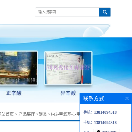
联系方式
手机：
13814094318
网站首页
>
产品展厅
>
醚类
>
1-(2-甲氧基-1-甲基乙氧基)异丙醇
手机：
13814094318