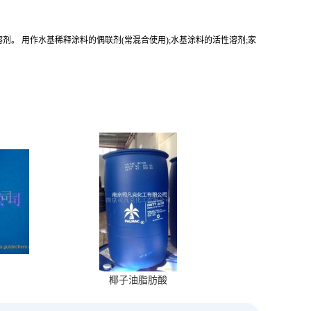
。 用作水基稀释涂料的偶联剂(常混合使用);水基涂料的活性溶剂;家
椰子油脂肪酸