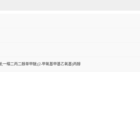
;一缩二丙二醇单甲醚;(2-甲氧基甲基乙氧基)丙醇