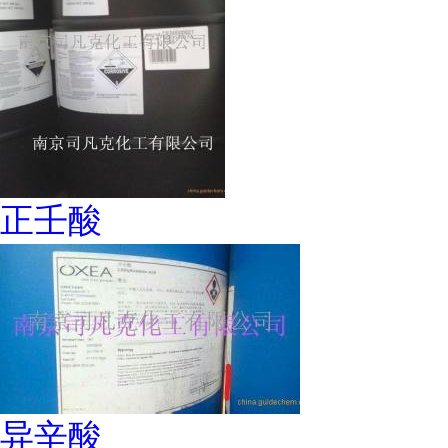
正壬酸
异辛酸