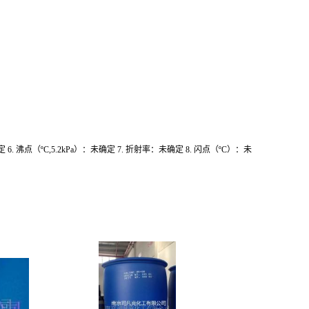
定 6. 沸点（ºC,5.2kPa）：未确定 7. 折射率：未确定 8. 闪点（ºC）：未