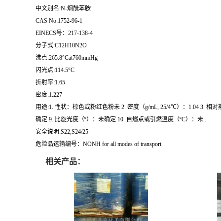
中文别名:N-烟酰苯胺
CAS No:1752-96-1
EINECS号：217-138-4
分子式:C12H10N2O
沸点:265.8°Cat760mmHg
闪光点:114.5°C
折射率:1.65
密度:1.227
用途:1. 性状：棕色或粉红色粉未 2. 密度（g/mL, 25/4℃）：1.04 3. 
确定 9. 比旋光度（º）：未确定 10. 自燃点或引燃温度（ºC）：未..
安全说明:S22;S24/25
危险品运输编号：NONH for all modes of transport
相关产品：