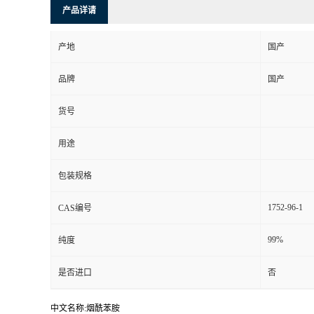
产品详请
产地
国产
品牌
国产
货号
用途
包装规格
1752-96-1
CAS编号
99%
纯度
是否进口
否
中文名称:烟酰苯胺