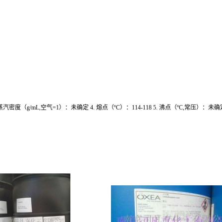
相对蒸汽密度（g/mL,空气=1）：未确定 4. 熔点（ºC）：114-118 5. 沸点（ºC,常压）：未确