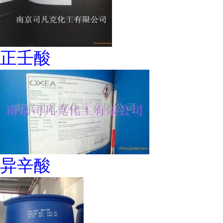
正壬酸
异辛酸