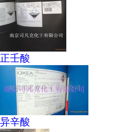
正壬酸
异辛酸