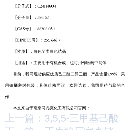
【分子式】：
C24H46O4
【分子量】：
398.62
【
CAS
号】：
33703-08-1
【
EINECS
号】：
251-646-7
【性质】：白色至类白色结晶
【用途】：主要用于有机合成，也可用作医药中间体
目前，我司现货供应优质
己二酸二异壬酯
，产品含量
≥
，采
99%
用铁桶密封包装，具体价格面议，欢迎选购，我司期待与您的合
作！
本文来自于南京司凡克化工有限公司官网：
上一篇：3,5,5-三甲基己酸