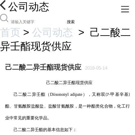
公司动态
搜索
首页
>
公司动态
>
己二酸二
异壬酯现货供应
己二酸二异壬酯现货供应
2018-05-14
己二酸二异壬酯
现货供应
己二酸二异壬酯（
Diisononyl adipate
），又称双
甲基辛基
(7-
)
酯、甘氨酰胺盐酸盐、盐酸甘氨酰胺，是一种酯类化合物，化工行
业中常见的重要化学品。
己二酸二异壬酯
的基本信息如下：