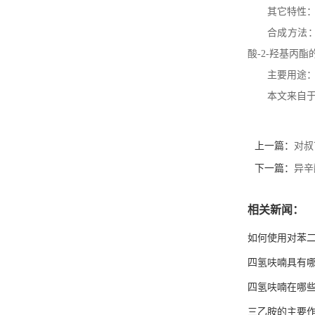
其它特性
合成方法
酸
-2-
羟基丙酯
主要用途
本文来自
上一篇：
对叔
下一篇：
异辛
相关新闻：
如何使用对苯
四氢呋喃具有
四氢呋喃在哪
三乙胺的主要