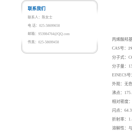
联系我们
联系人：陈女士
电 话：025-58699658
邮箱：953984764@QQ.com
丙烯酸羟
传真：025-58699458
CAS
号：
29
分子
式：
C
分子
量：
1
EINECS
号
外观：无
沸点：
175.
相对密度
闪点：
64.3
折射率：
1
溶解性：