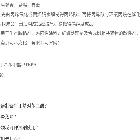
：易聚合，易燃，有毒
：先由丙烯氧化或丙烯腈水解制得丙烯酸；再将丙烯酸与环氧丙烷在催
的粗成品；最后粗成品经脱气、精馏得高纯度成品
：用于生产胶粘剂、热固性涂料、纤维处理剂及合成树脂共聚物的改性剂
于南京司凡克化工有限公司官网：
丁基苯甲酸/PTBBA
酸
二酚制备特丁基对苯二酚？
哪些危险？
些领域可作溶剂使用？
作用是什么？