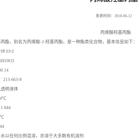
发表时间：2018-06-12
丙烯酸羟基丙酯
基丙酯
，别名为丙烯酸
-2-
羟基丙酯，是一种酯类化合物，基本信息如下：
18-23-2
6H10O3
30.14
：
213-663-8
色透明液体
4
℃
：
1.044
℃
.44
与水以任何比例混溶，亦溶于大多数有机溶剂