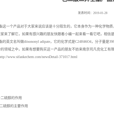
发表时间：2019-01-28
酯这一个产品对于大家来说应该是十分陌生的，它本身作为一种化学物质
大家来了解它，如果有感兴趣的朋友快跟着小编一起来看一看它吧，相信
文名叫做diisononyl adipate，它的化学式是C24H46O4，分子量是
学的领域之中，如果有想要购买这一产品的朋友不妨来南京司凡克化工有
www.sifankechem.com/newsDetail-371017.html
二硫醇的作用
二硫醇的主要作用