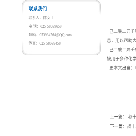
联系我们
联系人：陈女士
电 话：025-58699658
己二酸二异壬
邮箱：953984764@QQ.com
息，用以帮助
传真：025-58699458
己二酸二异壬酯的英
被用于多种化
更本文出自：http://
上一篇：
叔十
下一篇：
叔十