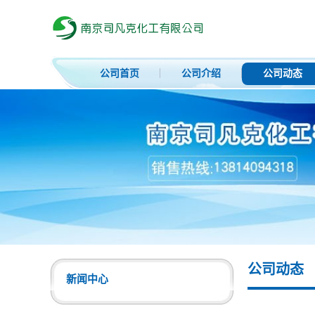
公司首页
公司介绍
公司动态
公司动态
新闻中心