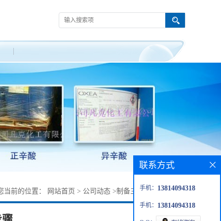
联系方式
手机：
13814094318
您当前的位置：
网站首页
>
公司动态
>
制备三乙胺的操作步骤
手机：
13814094318
步骤