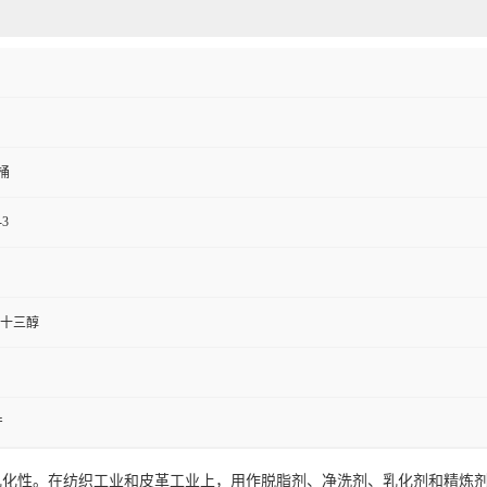
/桶
-3
十三醇
产
乳化性。在纺织工业和皮革工业上，用作脱脂剂、净洗剂、乳化剂和精炼