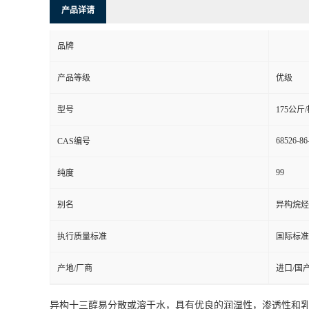
产品详请
品牌
产品等级
优级
型号
175公斤
68526-86
CAS编号
99
纯度
别名
异构烷烃
执行质量标准
国际标准
产地/厂商
进口/国
异构十三醇易分散或溶于水，具有优良的润湿性，渗透性和