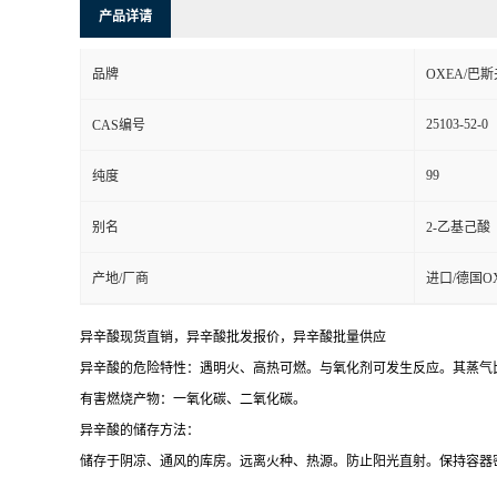
产品详请
品牌
OXEA/巴斯
25103-52-0
CAS编号
99
纯度
别名
2-乙基己酸
产地/厂商
进口/德国O
异辛酸现货直销，
异辛酸批发报价，
异辛酸批量供应
异辛酸的危险特性：遇明火、高热可燃。与氧化剂可发生反应。其蒸气
有害燃烧产物：一氧化碳、二氧化碳。
异辛酸的储存方法：
储存于阴凉、通风的库房。远离火种、热源。防止阳光直射。保持容器