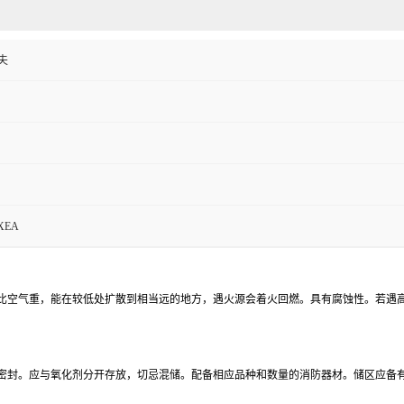
夫
XEA
比空气重，能在较低处扩散到相当远的地方，遇火源会着火回燃。具有腐蚀性。若遇
密封。应与氧化剂分开存放，切忌混储。配备相应品种和数量的消防器材。储区应备