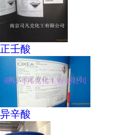
正壬酸
异辛酸