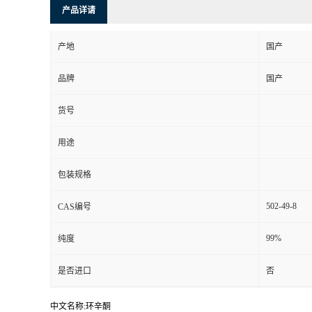
产品详请
产地
国产
品牌
国产
货号
用途
包装规格
502-49-8
CAS编号
99%
纯度
是否进口
否
中文名称:环辛酮