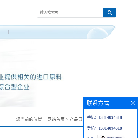
联系方式
手机：
13814094318
您当前的位置：
网站首页
>
产品展厅
>
试剂
>
环辛酮
手机：
13814094318