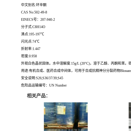
中文别名:环辛酮
CAS No:502-49-8
EINECS号：207-940-2
分子式:C8H14O
沸点:195-197℃
闪光点:74℃
折射率:1.447
密度:0.958
外观白色晶状固体。水中溶解度:15g/L (20°C)，溶于乙醇、丙酮和苯。密度:0.958 
用途:有机合成、医药合成中间体，可用于合成抗精神分分裂药物Blonanse
安全说明:S26;S36/37/39;S45
危险品运输编号：UN Number
相关产品：