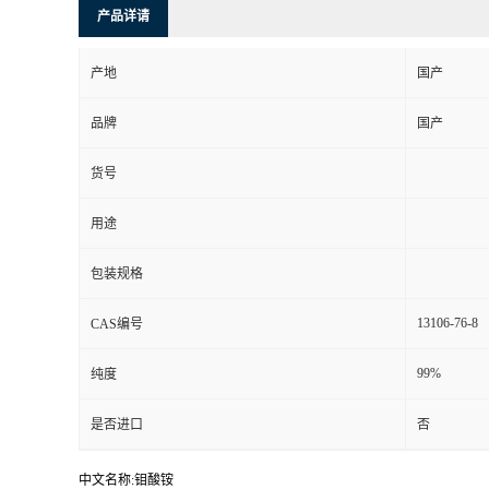
产品详请
产地
国产
品牌
国产
货号
用途
包装规格
13106-76-8
CAS编号
99%
纯度
是否进口
否
中文名称:钼酸铵