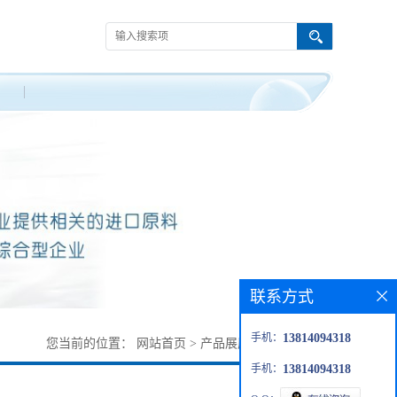
联系方式
手机：
13814094318
您当前的位置：
网站首页
>
产品展厅
>
试剂
>
钼酸铵
手机：
13814094318