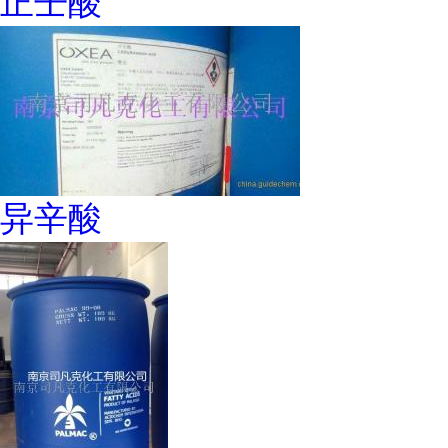
正壬酸
异辛酸