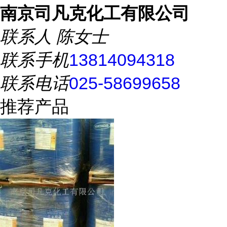
南京司凡克化工有限公司
联系人
陈女士
联系手机
13814094318
联系电话
025-58699658
推荐产品