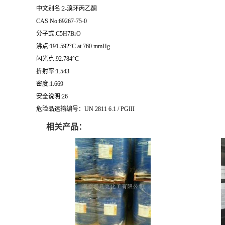
中文别名:2-溴环丙乙酮
CAS No:69267-75-0
分子式:C5H7BrO
沸点:191.592°C at 760 mmHg
闪光点:92.784°C
折射率:1.543
密度:1.669
安全说明:26
危险品运输编号：UN 2811 6.1 / PGIII
相关产品：