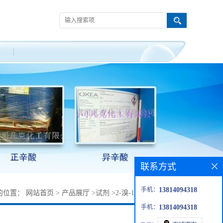
联系方式
手机：
13814094318
的位置：
网站首页
>
产品展厅
>
试剂
>
2-溴-1-环丙基乙烷-1-酮
手机：
13814094318