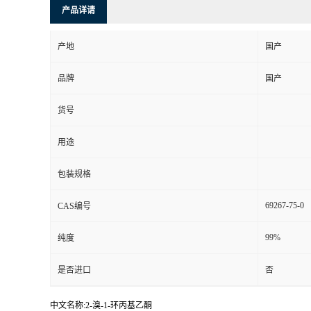
产品详请
产地
国产
品牌
国产
货号
用途
包装规格
69267-75-0
CAS编号
99%
纯度
是否进口
否
中文名称:2-溴-1-环丙基乙酮