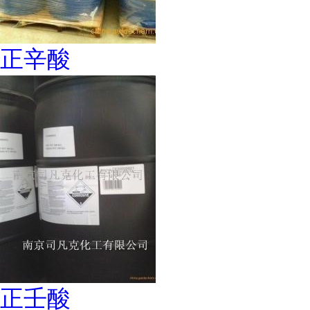
正辛酸
正壬酸