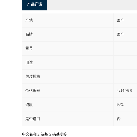
产品详请
产地
国产
品牌
国产
货号
用途
包装规格
4214-76-0
CAS编号
99%
纯度
是否进口
否
中文名称:2-氨基-5-硝基吡啶