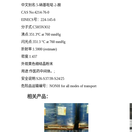
中文别名:5-硝基吡啶-2-胺
CAS No:4214-76-0
EINECS号：224-145-6
分子式:C5H5N3O2
沸点:351.3ºC at 760 mmHg
闪光点:351.3 °C at 760 mmHg
折射率:1.5900 (estimate)
密度:1.437
外观黄色细结晶粉末
用途:作医药中间体。;
安全说明:S26-S37/39-S24/25
危险品运输编号：NONH for all modes of transport
相关产品：