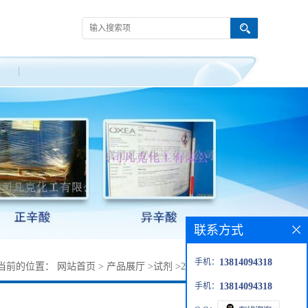
联系方式
手机：
13814094318
当前的位置：
网站首页
>
产品展厅
>
试剂
>
2-氨基-5-硝基吡啶
手机：
13814094318