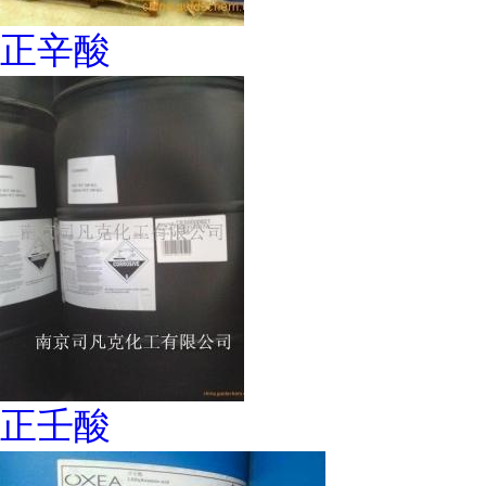
正辛酸
正壬酸