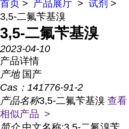
首页
>
产品展厅
>
试剂
>
3,5-二氟苄基溴
3,5-二氟苄基溴
2023-04-10
产品详情
产地
国产
Cas：
141776-91-2
产品名称
3,5-二氟苄基溴
查看
相似产品 >
简介
中文名称:3,5-二氟溴苄