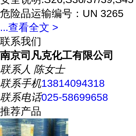
危险品运输编号：UN 3265
...
查看全文 >
联系我们
南京司凡克化工有限公司
联系人
陈女士
联系手机
13814094318
联系电话
025-58699658
推荐产品