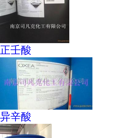
正壬酸
异辛酸