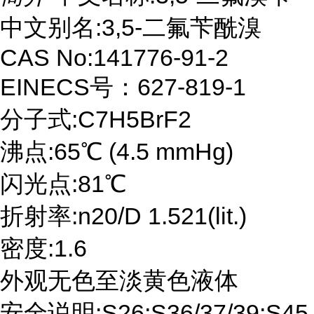
中文别名:3,5-二氟苄酰溴
CAS No:141776-91-2
EINECS号：627-819-1
分子式:C7H5BrF2
沸点:65℃ (4.5 mmHg)
闪光点:81℃
折射率:n20/D 1.521(lit.)
密度:1.6
外观无色至淡黄色液体
安全说明:S26;S36/37/39;S45