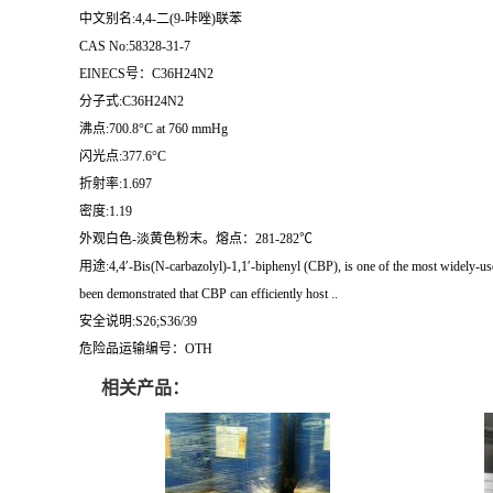
中文别名:4,4-二(9-咔唑)联苯
CAS No:58328-31-7
EINECS号：C36H24N2
分子式:C36H24N2
沸点:700.8°C at 760 mmHg
闪光点:377.6°C
折射率:1.697
密度:1.19
外观白色-淡黄色粉末。熔点：281-282℃
用途:4,4′-Bis(N-carbazolyl)-1,1′-biphenyl (CBP), is one of the most widely-used ho
been demonstrated that CBP can efficiently host ..
安全说明:S26;S36/39
危险品运输编号：OTH
相关产品：