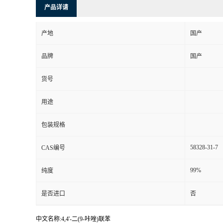
产品详请
产地
国产
品牌
国产
货号
用途
包装规格
58328-31-7
CAS编号
99%
纯度
是否进口
否
中文名称:4,4'-二(9-咔唑)联苯