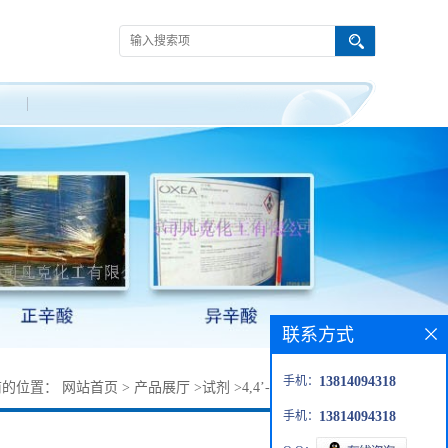
联系方式
手机：
13814094318
前的位置：
网站首页
>
产品展厅
>
试剂
>
4,4’-二(9-咔唑基)联苯
手机：
13814094318