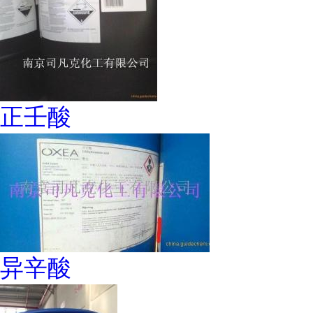
正壬酸
异辛酸