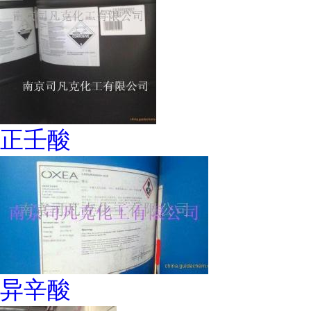
正壬酸
异辛酸