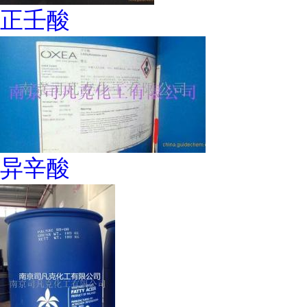
正壬酸
异辛酸