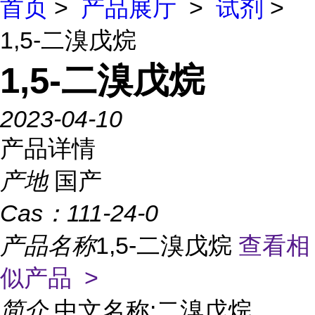
首页
>
产品展厅
>
试剂
>
1,5-二溴戊烷
1,5-二溴戊烷
2023-04-10
产品详情
产地
国产
Cas：
111-24-0
产品名称
1,5-二溴戊烷
查看相
似产品 >
简介
中文名称:二溴戊烷