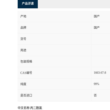
产品详请
产地
国产
品牌
国产
货号
用途
包装规格
1663-67-8
CAS编号
99%
纯度
是否进口
否
中文名称:丙二酰氯