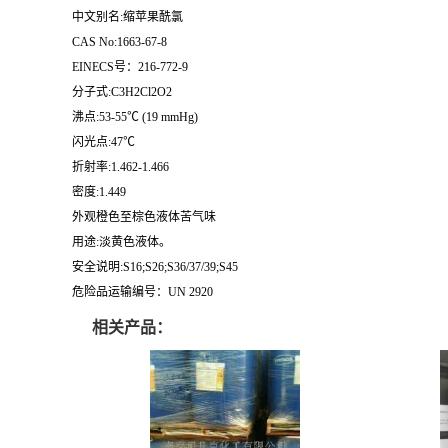
中文别名:缩苹果酰氯
CAS No:1663-67-8
EINECS号：216-772-9
分子式:C3H2Cl2O2
沸点:53-55℃ (19 mmHg)
闪光点:47℃
折射率:1.462-1.466
密度:1.449
外观橙色至棕色液体苦气味
用途:淡黄色液体。
安全说明:S16;S26;S36/37/39;S45
危险品运输编号：UN 2920
相关产品：