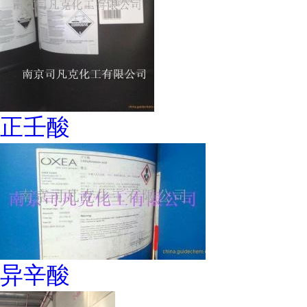
正壬酸
异辛酸