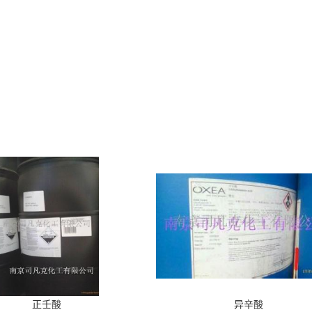
正壬酸
异辛酸