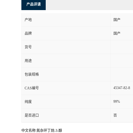
产品详请
产地
国产
品牌
国产
货号
用途
包装规格
45347-82-8
CAS编号
99%
纯度
是否进口
否
中文名称:氮杂环丁烷-3-醇