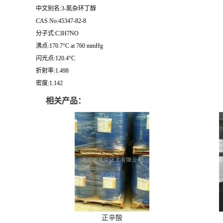
中文别名:3-氮杂环丁醇
CAS No:45347-82-8
分子式:C3H7NO
沸点:170.7°C at 760 mmHg
闪光点:120.4°C
折射率:1.498
密度:1.142
相关产品：
正辛酸