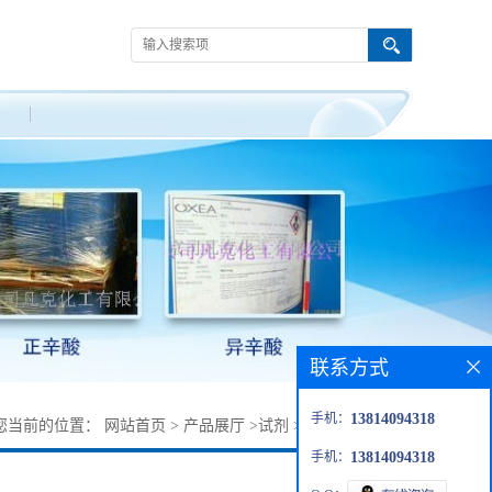
联系方式
手机：
13814094318
您当前的位置：
网站首页
>
产品展厅
>
试剂
>
氮杂环丁烷-3-醇
手机：
13814094318