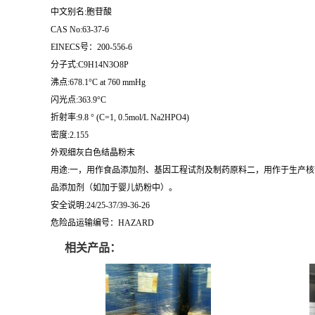
中文别名:胞苷酸
CAS No:63-37-6
EINECS号：200-556-6
分子式:C9H14N3O8P
沸点:678.1°C at 760 mmHg
闪光点:363.9°C
折射率:9.8 ° (C=1, 0.5mol/L Na2HPO4)
密度:2.155
外观细灰白色结晶粉末
用途:一，用作食品添加剂、基因工程试剂及制药原料二，用作于生产核苷酸类药物的
品添加剂（如加于婴儿奶粉中）。
安全说明:24/25-37/39-36-26
危险品运输编号：HAZARD
相关产品：