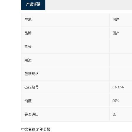
产品详请
产地
国产
品牌
国产
货号
用途
包装规格
63-37-6
CAS编号
99%
纯度
是否进口
否
中文名称:5'-胞苷酸