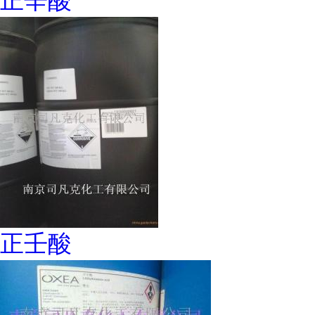
正辛酸
正壬酸