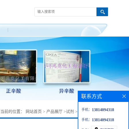
联系方式
手机：
13814094318
您当前的位置：
网站首页
>
产品展厅
>
试剂
>
1,4-二硫-2,5-二醇
手机：
13814094318