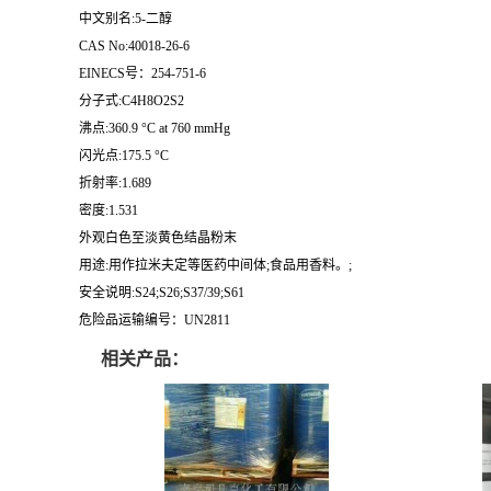
中文别名:5-二醇
CAS No:40018-26-6
EINECS号：254-751-6
分子式:C4H8O2S2
沸点:360.9 °C at 760 mmHg
闪光点:175.5 °C
折射率:1.689
密度:1.531
外观白色至淡黄色结晶粉末
用途:用作拉米夫定等医药中间体;食品用香料。;
安全说明:S24;S26;S37/39;S61
危险品运输编号：UN2811
相关产品：