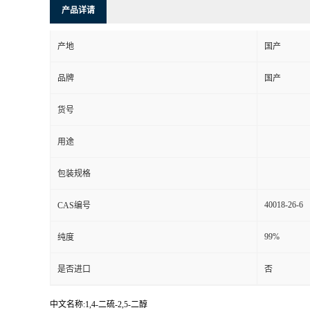
产品详请
产地
国产
品牌
国产
货号
用途
包装规格
40018-26-6
CAS编号
99%
纯度
是否进口
否
中文名称:1,4-二硫-2,5-二醇