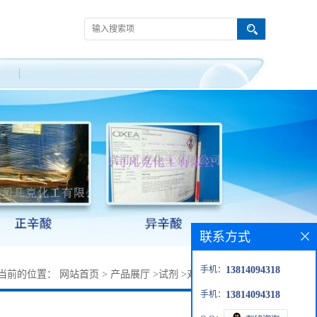
联系方式
手机：
13814094318
当前的位置：
网站首页
>
产品展厅
>
试剂
>
对羟基苯甲酸乙酯
手机：
13814094318