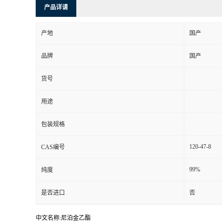
产品详请
产地
国产
品牌
国产
货号
用途
包装规格
120-47-8
CAS编号
99%
纯度
是否进口
否
中文名称:尼泊金乙酯