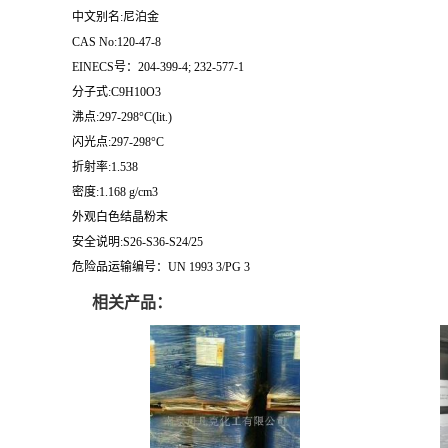
中文别名:尼泊金
CAS No:120-47-8
EINECS号：204-399-4; 232-577-1
分子式:C9H10O3
沸点:297-298°C(lit.)
闪光点:297-298°C
折射率:1.538
密度:1.168 g/cm3
外观白色结晶粉末
安全说明:S26-S36-S24/25
危险品运输编号：UN 1993 3/PG 3
相关产品：