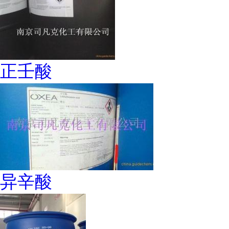
正壬酸
异辛酸