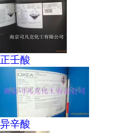
正壬酸
异辛酸