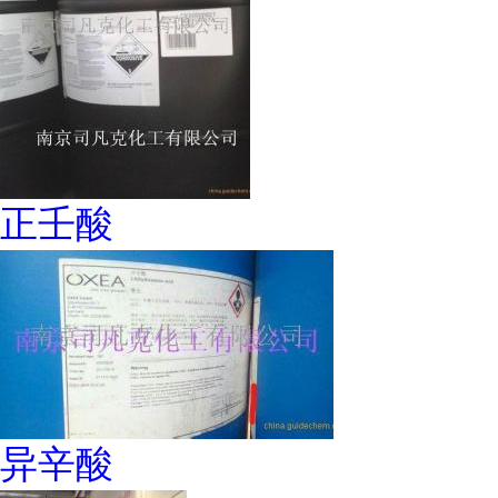
正壬酸
异辛酸