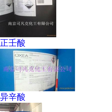
正壬酸
异辛酸