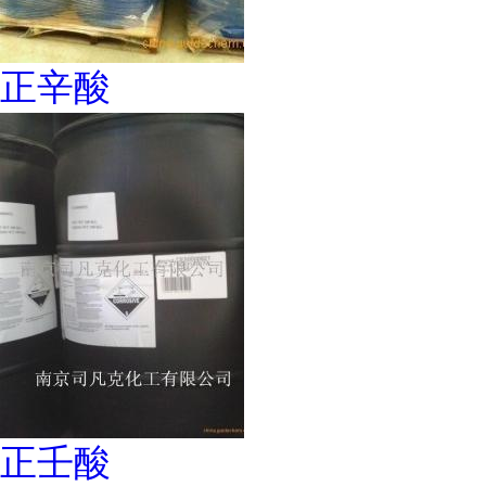
正辛酸
正壬酸