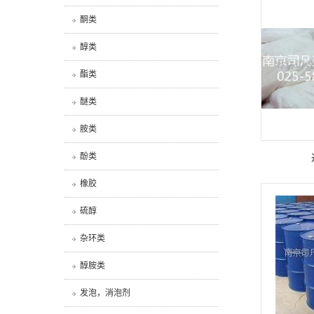
酮类
醇类
酯类
醚类
胺类
酚类
橡胶
硫醇
杂环类
醇胺类
发泡，消泡剂