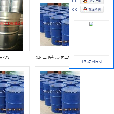
Q Q：
Q Q：
三乙胺
N,N-二甲基-1,3-丙二胺109-55-7
手机访问官网
量大从优