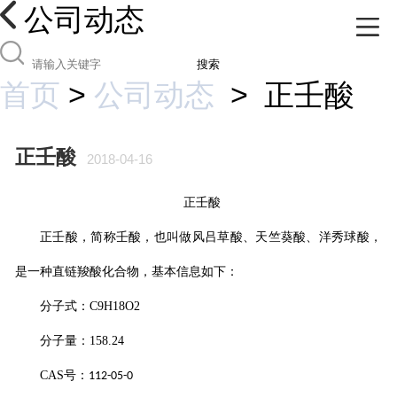
公司动态
搜索
首页
>
公司动态
>
正壬酸
正壬酸
2018-04-16
正壬酸
正壬酸
，简称
壬酸
，也叫做风吕草酸、天竺葵酸、洋秀球酸，
是一种直链羧酸化合物，基本信息如下：
分子式：
C9H18O2
分子量：
158.24
CAS
号：
112-05-0