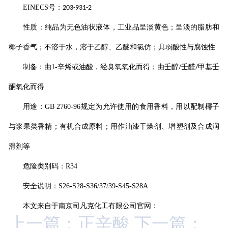
EINECS
号：
203-931-2
性质：纯品为无色油状液体，工业品呈淡黄色；呈淡的脂肪和
椰子香气；不溶于水，溶于乙醇、乙醚和氯仿；具弱酸性与腐蚀性
制备：由
1-
辛烯或油酸，经臭氧氧化而得；由壬醇
壬醛
甲基壬
/
/
酮氧化而得
用途：
GB 2760-96
规定为允许使用的食用香料，用以配制椰子
与浆果类香精；有机合成原料；用作油漆干燥剂、增塑剂及合成润
滑剂等
危险类别码：
R34
安全说明：
S26-S28-S36/37/39-S45-S28A
本文来自于南京司凡克化工有限公司官网：
上一篇：正辛酸
下一篇：