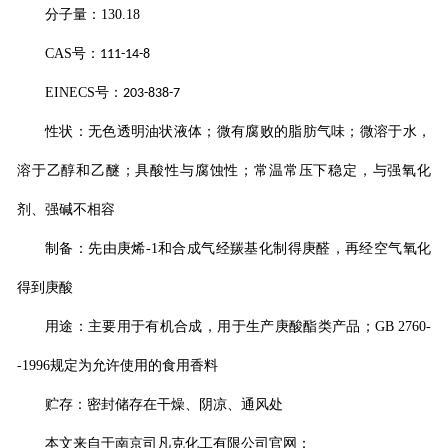
分子量：
130.18
CAS
号：
111-14-8
EINECS
号：
203-838-7
性状：无色透明油状液体；微有腐败的脂肪气味；微溶于水，
溶于乙醇和乙醚；具酸性与腐蚀性；常温常压下稳定，与强氧化
剂、强碱不相容
制备：先由庚烯
-1
和合成气经羰基化制得庚醛，再经空气氧化
得到庚酸
用途：主要用于有机合成，用于生产庚酸酯类产品；
GB 2760-
-1996
规定为允许使用的食用香料
贮存：密封储存在干燥、阴凉、通风处
本文来自于南京司凡克化工有限公司官网：