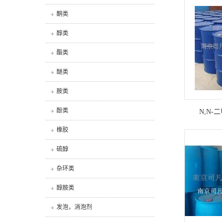
酮类
醇类
酯类
醚类
胺类
酚类
N,N-
橡胶
硫醇
杂环类
醇胺类
发泡，消泡剂