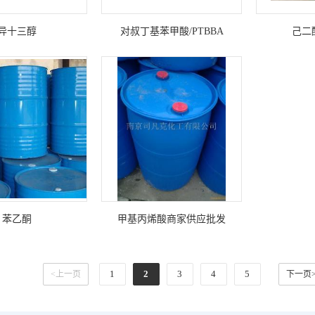
异十三醇
对叔丁基苯甲酸/PTBBA
己二
苯乙酮
甲基丙烯酸商家供应批发
1
2
3
4
5
<上一页
下一页