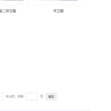
酸二异壬酯
环己醇
>
共59页，到第
页